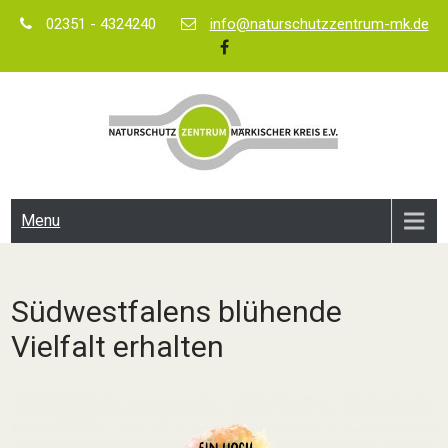
Skip
02351 - 4324240
info@naturschutzzentrum-mk.de
to
content
Menu
Südwestfalens blühende
Vielfalt erhalten