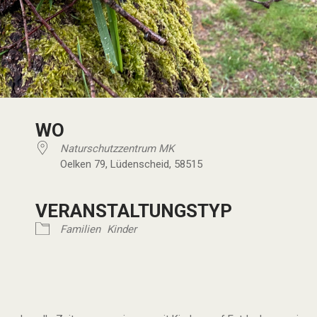
WO
Naturschutzzentrum MK
Oelken 79, Lüdenscheid, 58515
VERANSTALTUNGSTYP
er
iCalendar
Office 365
Familien
Kinder