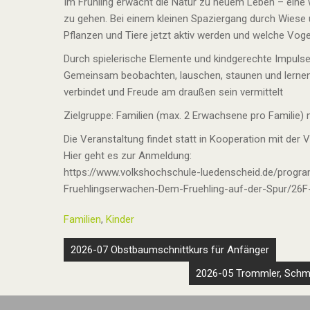
Im Frühling erwacht die Natur zu neuem Leben – eine
zu gehen. Bei einem kleinen Spaziergang durch Wiese u
Pflanzen und Tiere jetzt aktiv werden und welche Vog
Durch spielerische Elemente und kindgerechte Impuls
Gemeinsam beobachten, lauschen, staunen und lernen:
verbindet und Freude am draußen sein vermittelt
Zielgruppe: Familien (max. 2 Erwachsene pro Familie)
Die Veranstaltung findet statt in Kooperation mit der 
Hier geht es zur Anmeldung:
https://www.volkshochschule-luedenscheid.de/progr
Fruehlingserwachen-Dem-Fruehling-auf-der-Spur/26F
Familien
,
Kinder
Beitragsnavigation
2026-07 Obstbaumschnittkurs für Anfänger
2026-05 Trommler, Schm