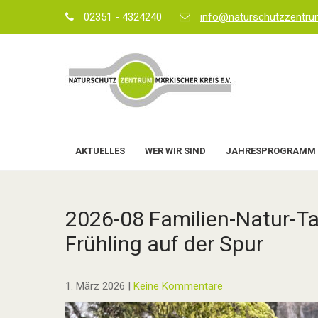
Skip
02351 - 4324240
info@naturschutzzentr
to
content
AKTUELLES
WER WIR SIND
JAHRESPROGRAMM
2026-08 Familien-Natur-T
Frühling auf der Spur
1. März 2026
|
Keine Kommentare