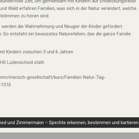
 wundervolle Zeit, um gemeinsam mit Kindern auf Entdeckungsreise
nd Wald erfahren Familien, was sich in der Natur verändert, welche
elstimmen zu hören sind.
e werden die Wahrnehmung und Neugier der Kinder gefördert.
 So entsteht ein bewusstes Naturerleben, das die ganze Familie
 mit Kindern zwischen 3 und 6 Jahren
VHS Lüdenscheid statt.
amm/mensch-gesellschaft/kurs/Familien-Natur-Tag-
-1310
ied und Zimmermann – Spechte erkennen, bestimmen und kartieren