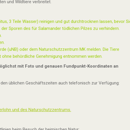
n und Wildtiere verbreitet.
itus, 3 Teile Wasser) reinigen und gut durchtrocknen lassen, bevor Si
 der Sporen des für Salamander tödlichen Pilzes zu verhindern.
.
en.
hörde (uNB) oder dem Naturschutzzentrum MK melden. Die Tiere
cht ohne behördliche Genehmigung entnommen werden.
 möglichst mit Foto und genauen Fundpunkt-Koordinaten an
 den üblichen Geschäftszeiten auch telefonisch zur Verfügung:
serlohn und des Naturschutzzentrums.
htlinien beim Besuch der heimischen Natur: