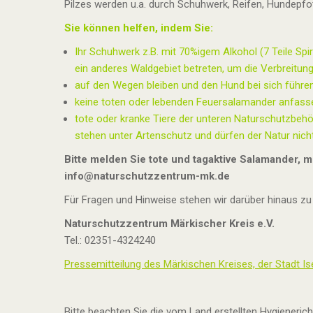
Pilzes werden u.a. durch Schuhwerk, Reifen, Hundepfote
Sie können helfen, indem Sie:
Ihr Schuhwerk z.B. mit 70%igem Alkohol (7 Teile Spir
ein anderes Waldgebiet betreten, um die Verbreitung
auf den Wegen bleiben und den Hund bei sich führen
keine toten oder lebenden Feuersalamander anfass
tote oder kranke Tiere der unteren Naturschutzbe
stehen unter Artenschutz und dürfen der Natur ni
Bitte melden Sie tote und tagaktive Salamander,
info@naturschutzzentrum-mk.de
Für Fragen und Hinweise stehen wir darüber hinaus zu
Naturschutzzentrum Märkischer Kreis e.V.
Tel.: 02351-4324240
Pressemitteilung des Märkischen Kreises, der Stadt I
Bitte beachten Sie die vom Land erstellten Hygieneric