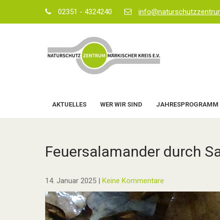
Skip
02351 - 4324240
info@naturschutzzentr
to
content
AKTUELLES
WER WIR SIND
JAHRESPROGRAMM
Feuersalamander durch Sa
14. Januar 2025
|
Keine Kommentare