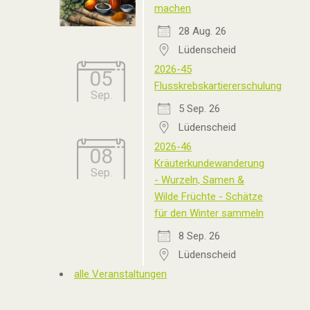
machen
28 Aug. 26
Lüdenscheid
2026-45
05
Flusskrebskartiererschulung
Sep.
5 Sep. 26
Lüdenscheid
2026-46
08
Kräuterkundewanderung
Sep.
- Wurzeln, Samen &
Wilde Früchte - Schätze
für den Winter sammeln
8 Sep. 26
Lüdenscheid
alle Veranstaltungen