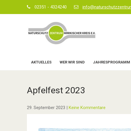
Skip
02351 - 4324240
info@naturschutzzentr
to
content
AKTUELLES
WER WIR SIND
JAHRESPROGRAMM
Apfelfest 2023
29. September 2023
|
Keine Kommentare