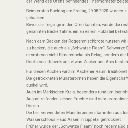
der Wand des Ofens befindendes Thermometer zeigte 
Beim ersten Backtag am Freitag, 29.08.2020 wurden 
gebacken.
Bevor die Teiglinge in den Ofen konnten, wurde die r
genannten Bäckerfahne, ein an einem Holzstiel befesti
Nach dem Backen der Roggenmischbrote nutzten wir 
zu backen, die auch als „Schwatze Flaam“, Schwarze 
nimmt man nicht Birnenstücke als Belag, sondern der
Dörrbirnen, Rübenkraut, etwas Zucker und Anis besteh
Für diesen Kuchen wird im Aachener Raum traditionel
Die getrockneten Münsterbirnen haben die Eigenschaf
dunkel wird.
Auch im Märkischen Kreis, besonders rund um Iserlohn
August reifenden kleinen Früchte sind sehr aromatisch,
Dörren.
Die hier verwendeten Münsterbirnen stammten aus Ise
Wasserschloss Haus Assen in Lippetal getrocknet.
Früher wurde der „Schwatze Flaam“ noch regelmäßig 