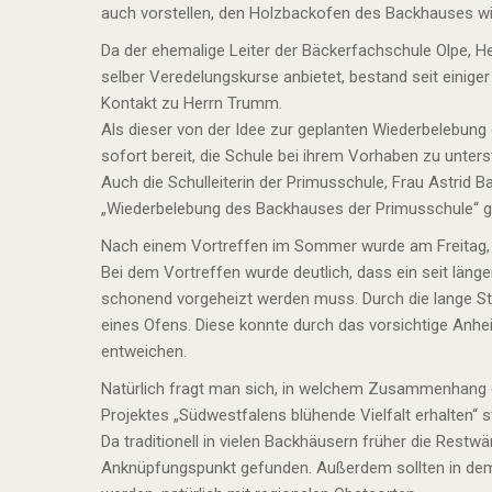
auch vorstellen, den Holzbackofen des Backhauses wi
Da der ehemalige Leiter der Bäckerfachschule Olpe, He
selber Veredelungskurse anbietet, bestand seit eini
Kontakt zu Herrn Trumm.
Als dieser von der Idee zur geplanten Wiederbelebung
sofort bereit, die Schule bei ihrem Vorhaben zu unters
Auch die Schulleiterin der Primusschule, Frau Astrid 
„Wiederbelebung des Backhauses der Primusschule“ 
Nach einem Vortreffen im Sommer wurde am Freitag, 2
Bei dem Vortreffen wurde deutlich, dass ein seit läng
schonend vorgeheizt werden muss. Durch die lange Sta
eines Ofens. Diese konnte durch das vorsichtige Anh
entweichen.
Natürlich fragt man sich, in welchem Zusammenhang 
Projektes „Südwestfalens blühende Vielfalt erhalten“ s
Da traditionell in vielen Backhäusern früher die Rest
Anknüpfungspunkt gefunden. Außerdem sollten in de