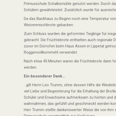
Primusschule Schalksmühle genutzt werden. Durch d
Schülern gewährleistet. Zusätzlich wurde für ausreich
Da das Backhaus zu Beginn noch eine Temperatur von
Weizenmischbrote gebacken.
Zum Schluss wurden die geformten Teiglinge für ins
gebracht. Die Früchtebrote enthielten auch regionale
zuvor im Dörrofen beim Haus Assen in Lippetal getro
Roggenvollkornmehl verwendet.
Nach etwa 45 Minuten waren die Früchtebrote dann f
werden.
Ein besonderer Dank…
…gilt Herrn Leo Trumm, ohne dessen Hilfe die Wieder
viel Liebe und Begeisterung für die Erhaltung der Bro
Schüler und Erwachsene aufmerksam zu hörten und di
wahrnahmen, das gefühlt und geschmeckt werden kon
Herr Trumm stellte dankenswerter Weise die von ihm 