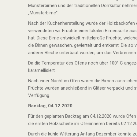
Münsterbirnen und der traditionellen Dörrkultur nehm
„Münsterbirne“.
Nach der Kuchenherstellung wurde der Holzbackofen d
verwendeten wir Früchte einer lokalen Birnensorte au
hat. Diese Birne entwickelt mittelgroße Früchte, welc
die Birnen gewaschen, geviertelt und entkernt. Die so
anderer Bleche unterbaut wurden, um das Verbrennen d
Da die Temperatur des Ofens noch über 100° C angezei
karamellisiert.
Nach einer Nacht im Ofen waren die Birnen ausreichen
Früchte wurden anschließend in Gläser verpackt und 
Verfügung.
Backtag, 04.12.2020
Für den geplanten Backtag am 04.12.2020 wurde Ofen
die ersten Holzscheite im Ofeninneren bereits 02.12.2
Durch die kühle Witterung Anfang Dezember konnte zur