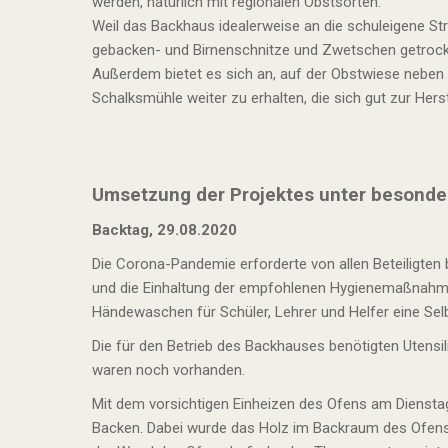
werden, natürlich mit regionalen Obstsorten.
Weil das Backhaus idealerweise an die schuleigene St
gebacken- und Birnenschnitze und Zwetschen getrock
Außerdem bietet es sich an, auf der Obstwiese nebe
Schalksmühle weiter zu erhalten, die sich gut zur Hers
Umsetzung der Projektes unter besond
Backtag, 29.08.2020
Die Corona-Pandemie erforderte von allen Beteiligte
und die Einhaltung der empfohlenen Hygienemaßnahm
Händewaschen für Schüler, Lehrer und Helfer eine Selb
Die für den Betrieb des Backhauses benötigten Utensi
waren noch vorhanden.
Mit dem vorsichtigen Einheizen des Ofens am Diensta
Backen. Dabei wurde das Holz im Backraum des Ofens v