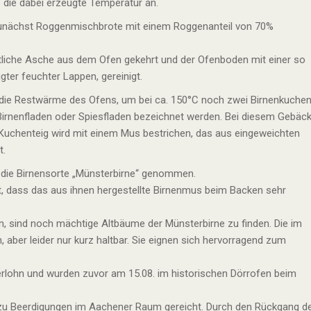
die dabei erzeugte Temperatur an.
zunächst Roggenmischbrote mit einem Roggenanteil von 70%
estliche Asche aus dem Ofen gekehrt und der Ofenboden mit einer so
gter feuchter Lappen, gereinigt.
die Restwärme des Ofens, um bei ca. 150°C noch zwei Birnenkuche
Birnenfladen oder Spiesfladen bezeichnet werden. Bei diesem Gebäc
 Kuchenteig wird mit einem Mus bestrichen, das aus eingeweichten
t.
l die Birnensorte „Münsterbirne“ genommen.
t, dass das aus ihnen hergestellte Birnenmus beim Backen sehr
, sind noch mächtige Altbäume der Münsterbirne zu finden. Die im
 aber leider nur kurz haltbar. Sie eignen sich hervorragend zum
rlohn und wurden zuvor am 15.08. im historischen Dörrofen beim
zu Beerdigungen im Aachener Raum gereicht. Durch den Rückgang d