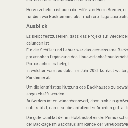
Primusschule unentgeltlich zur Verfügung.
Hervorzuheben ist auch die Hilfe von Herrn Bremer, de
für die zwei Backtermine über mehrere Tage ausreich
Ausblick
Es bleibt festzustellen, dass das Projekt zur Wieder
gelungen ist.
Für die Schüler und Lehrer war das gemeinsame Backe
praxisnahen Ergänzung des Hauswirtschaftsunterricht
Primusschule nahelegt.
In welcher Form es dabei im Jahr 2021 konkret weiterg
Pandemie ab.
Um die langfristige Nutzung des Backhauses zu gewährl
angeschafft werden.
Außerdem ist es wünschenswert, dass sich ein größer
unterstützt, damit so die anfallenden Arbeiten gut ver
Die gute Qualität der im Holzbackofen der Primusschu
der Backtage im Backhaus am Rande der Streuobstwi