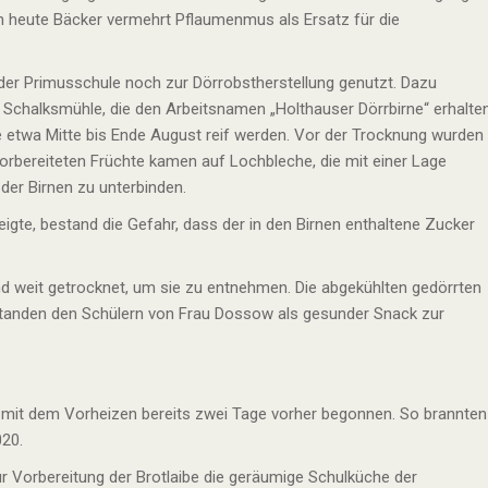
en heute Bäcker vermehrt Pflaumenmus als Ersatz für die
er Primusschule noch zur Dörrobstherstellung genutzt. Dazu
s Schalksmühle, die den Arbeitsnamen „Holthauser Dörrbirne“ erhalte
he etwa Mitte bis Ende August reif werden. Vor der Trocknung wurden
 vorbereiteten Früchte kamen auf Lochbleche, die mit einer Lage
er Birnen zu unterbinden.
gte, bestand die Gefahr, dass der in den Birnen enthaltene Zucker
d weit getrocknet, um sie zu entnehmen. Die abgekühlten gedörrten
standen den Schülern von Frau Dossow als gesunder Snack zur
 mit dem Vorheizen bereits zwei Tage vorher begonnen. So brannten
020.
 Vorbereitung der Brotlaibe die geräumige Schulküche der