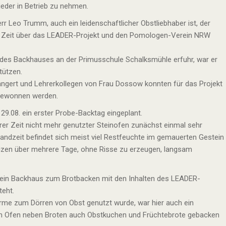
eder in Betrieb zu nehmen.
rr Leo Trumm, auch ein leidenschaftlicher Obstliebhaber ist, der
ger Zeit über das LEADER-Projekt und den Pomologen-Verein NRW
 des Backhauses an der Primusschule Schalksmühle erfuhr, war er
tützen.
Bangert und Lehrerkollegen von Frau Dossow konnten für das Projekt
gewonnen werden.
9.08. ein erster Probe-Backtag eingeplant.
erer Zeit nicht mehr genutzter Steinofen zunächst einmal sehr
ndzeit befindet sich meist viel Restfeuchte im gemauerten Gestein
eizen über mehrere Tage, ohne Risse zu erzeugen, langsam
ein Backhaus zum Brotbacken mit den Inhalten des LEADER-
teht.
wärme zum Dörren von Obst genutzt wurde, war hier auch ein
m Ofen neben Broten auch Obstkuchen und Früchtebrote gebacken