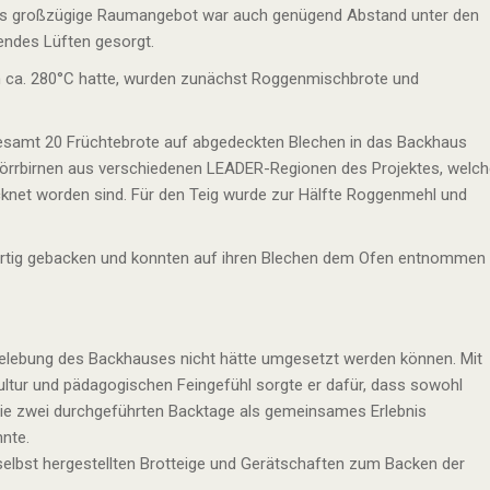
as großzügige Raumangebot war auch genügend Abstand unter den
endes Lüften gesorgt.
 ca. 280°C hatte, wurden zunächst Roggenmischbrote und
gesamt 20 Früchtebrote auf abgedeckten Blechen in das Backhaus
 Dörrbirnen aus verschiedenen LEADER-Regionen des Projektes, welc
cknet worden sind. Für den Teig wurde zur Hälfte Roggenmehl und
ertig gebacken und konnten auf ihren Blechen dem Ofen entnommen
belebung des Backhauses nicht hätte umgesetzt werden können. Mit
tkultur und pädagogischen Feingefühl sorgte er dafür, dass sowohl
e zwei durchgeführten Backtage als gemeinsames Erlebnis
nte.
selbst hergestellten Brotteige und Gerätschaften zum Backen der