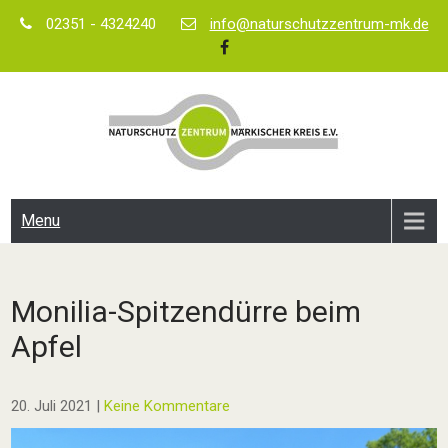
Skip
02351 - 4324240
info@naturschutzzentrum-mk.de
to
content
Menu
Monilia-Spitzendürre beim
Apfel
20. Juli 2021
|
Keine Kommentare